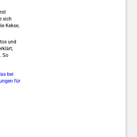
mit
e sich
ie Kekse,
otos und
rklärt,
. So
as bei
ungen für