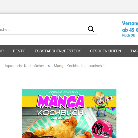
Suche...
ÖR
BENTO
ESSSTÄBCHEN /BESTECK
GESCHENKIDEEN
TAS
»
»
Japanische Kochbücher
Manga Kochbuch Japanisch 1