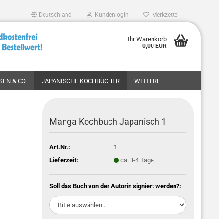
Deutschland
Kundenlogin
Merkzettel
Ihr Warenkorb
0,00 EUR
SEN & CO.
JAPANISCHE KOCHBÜCHER
WEITERE
Manga Kochbuch Japanisch 1
Art.Nr.:
1
Lieferzeit:
ca. 3-4 Tage
Soll das Buch von der Autorin signiert werden?: