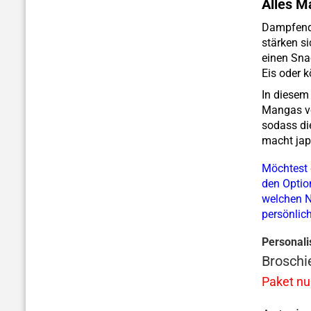
Alles M
Dampfende
stärken s
einen Sna
Eis oder k
In diesem
Mangas vor
sodass di
macht jap
Möchtest 
den Optio
welchen N
persönlic
Personali
Broschie
Paket nu