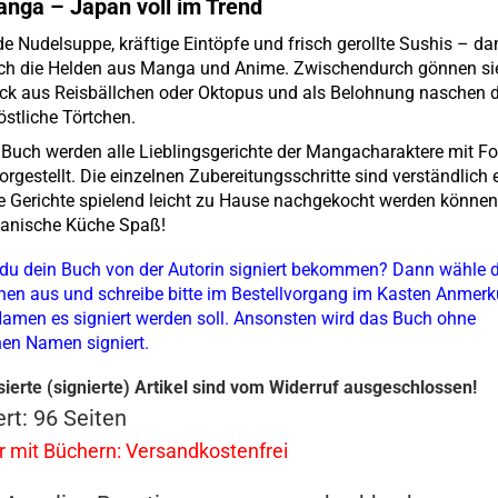
anga – Japan voll im Trend
 Nudelsuppe, kräftige Eintöpfe und frisch gerollte Sushis – da
ich die Helden aus Manga und Anime. Zwischendurch gönnen si
ck aus Reisbällchen oder Oktopus und als Belohnung naschen d
östliche Törtchen.
 Buch werden alle Lieblingsgerichte der Mangacharaktere mit F
gestellt. Die einzelnen Zubereitungsschritte sind verständlich e
e Gerichte spielend leicht zu Hause nachgekocht werden können
anische Küche Spaß!
du dein Buch von der Autorin signiert bekommen? Dann wähle d
nen aus und schreibe bitte im Bestellvorgang im Kasten Anmerk
amen es signiert werden soll. Ansonsten wird das Buch ohne
hen Namen signiert.
sierte (signierte) Artikel sind vom Widerruf ausgeschlossen!
rt: 96 Seiten
r mit Büchern: Versandkostenfrei