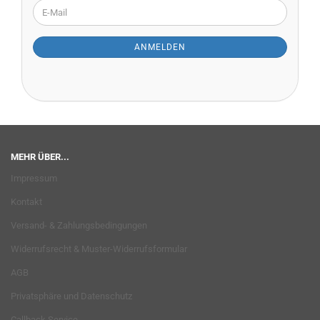
WEITER
E-
ZUR
Mail
NEWSLETTER-
ANMELDUNG
ANMELDEN
MEHR ÜBER...
Impressum
Kontakt
Versand- & Zahlungsbedingungen
Widerrufsrecht & Muster-Widerrufsformular
AGB
Privatsphäre und Datenschutz
Callback Service