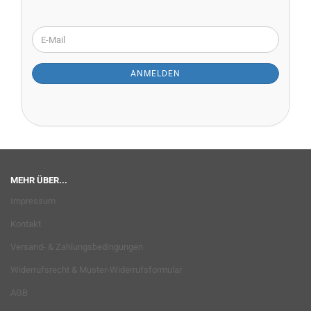
WEITER
E-
ZUR
Mail
NEWSLETTER-
ANMELDUNG
ANMELDEN
MEHR ÜBER...
Impressum
Kontakt
Versand- & Zahlungsbedingungen
Widerrufsrecht & Muster-Widerrufsformular
AGB